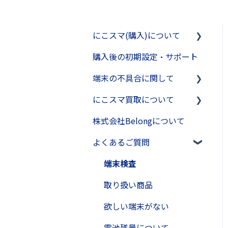
にこスマ(購入)について
購入後の初期設定・サポート
支払方法
端末の不具合に関して
配送方法
にこスマ買取について
手数料
不具合がおきた場合
株式会社Belongについて
動作確認
通信キャリアごとの設定方
買取の流れについて
法
よくあるご質問
その他
査定について
サポート窓口
本人確認について
端末検査
複数台端末のお申込につい
取り扱い商品
て
欲しい端末がない
発送・梱包について
電池残量について